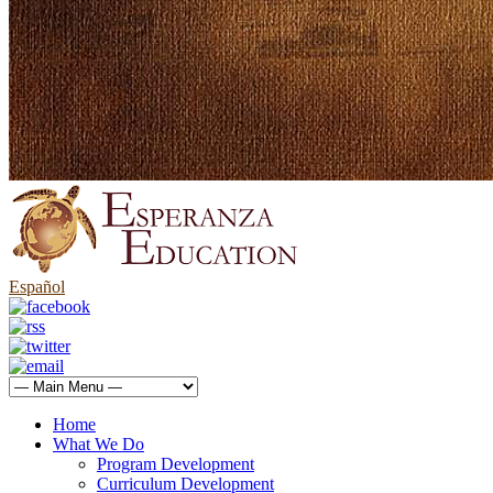
Español
Home
What We Do
Program Development
Curriculum Development