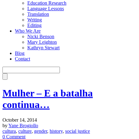
Education Research
Language Lessons
Translation
Writing
Editing
Who We Are
Nicki Benson
Mary Leighton
Kathryn Stewart
Blog
Contact
Mulher – E a batalha
continua…
October 14, 2014
by
Yane Brogiollo
cultura
,
culture
,
gender
,
history
,
social justice
0 Comment