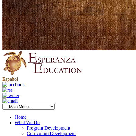
Español
Home
What We Do
Program Development
Curriculum Development