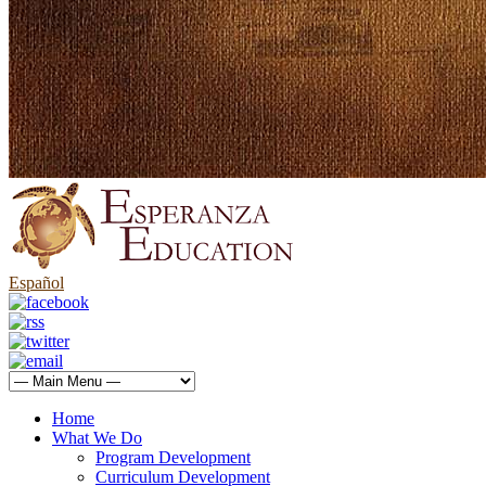
Español
Home
What We Do
Program Development
Curriculum Development