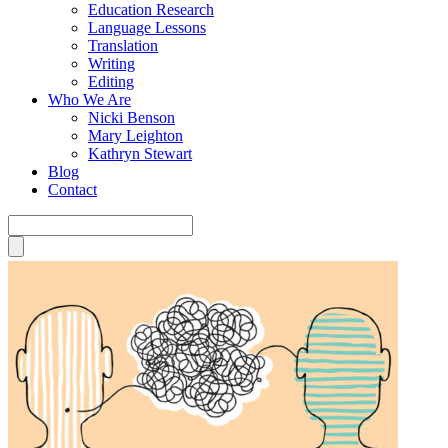
Education Research
Language Lessons
Translation
Writing
Editing
Who We Are
Nicki Benson
Mary Leighton
Kathryn Stewart
Blog
Contact