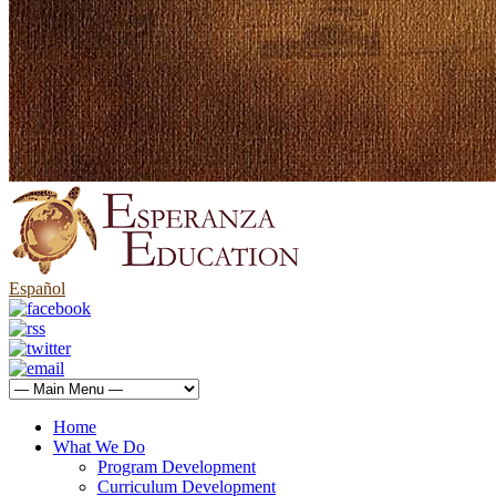
Español
Home
What We Do
Program Development
Curriculum Development