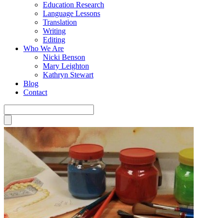
Education Research
Language Lessons
Translation
Writing
Editing
Who We Are
Nicki Benson
Mary Leighton
Kathryn Stewart
Blog
Contact