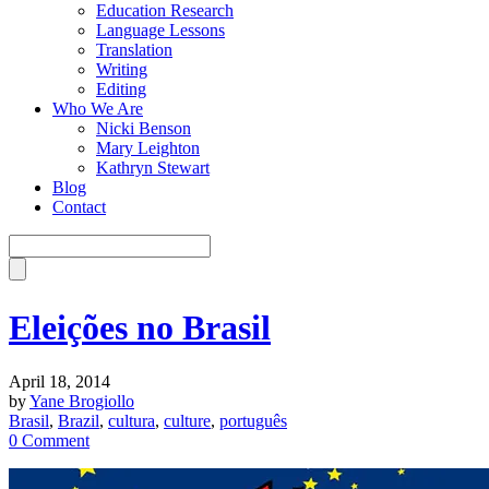
Education Research
Language Lessons
Translation
Writing
Editing
Who We Are
Nicki Benson
Mary Leighton
Kathryn Stewart
Blog
Contact
Eleições no Brasil
April 18, 2014
by
Yane Brogiollo
Brasil
,
Brazil
,
cultura
,
culture
,
português
0 Comment