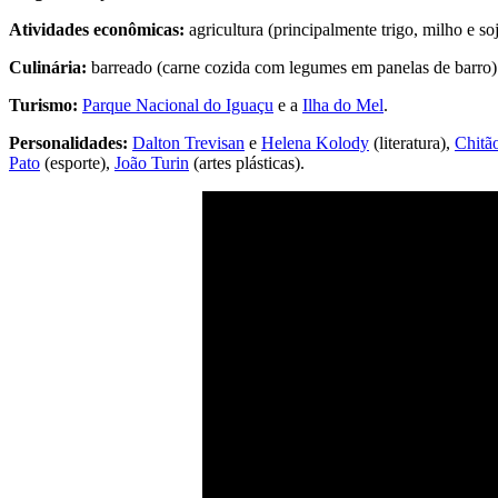
Atividades econômicas:
agricultura (principalmente trigo, milho e so
Culinária:
barreado (carne cozida com legumes em panelas de barro) e
Turismo:
Parque Nacional do Iguaçu
e a
Ilha do Mel
.
Personalidades:
Dalton Trevisan
e
Helena Kolody
(literatura),
Chitã
Pato
(esporte),
João Turin
(artes plásticas).