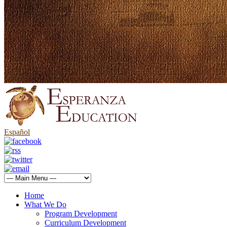
Español
Home
What We Do
Program Development
Curriculum Development