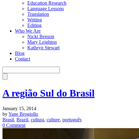
Education Research
Language Lessons
Translation
Writing
Editing
Who We Are
Nicki Benson
Mary Leighton
Kathryn Stewart
Blog
Contact
A região Sul do Brasil
January 15, 2014
by
Yane Brogiollo
Brasil
,
Brazil
,
cultura
,
culture
,
português
0 Comment