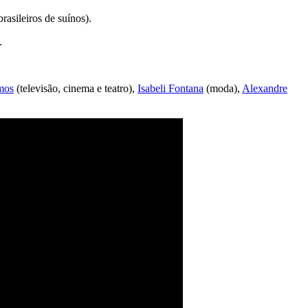
rasileiros de suínos).
.
mos
(televisão, cinema e teatro),
Isabeli Fontana
(moda),
Alexandre