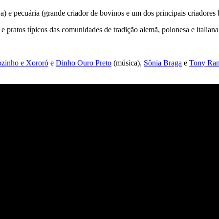
ja) e pecuária (grande criador de bovinos e um dos principais criadores b
 pratos típicos das comunidades de tradição alemã, polonesa e italiana
ozinho e Xororó
e
Dinho Ouro Preto
(música),
Sônia Braga
e
Tony Ra